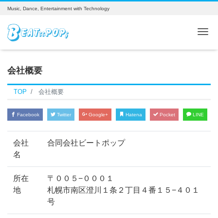
Music, Dance, Entertainment with Technology
Tog
会社概要
TOP
会社概要
Facebook
Twitter
Google+
Hatena
Pocket
LINE
会社
合同会社ビートポップ
名
所在
〒００５−０００１
地
札幌市南区澄川１条２丁目４番１５−４０１
号